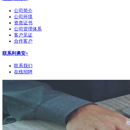
公司简介
公司环境
资质证书
公司管理体系
客户见证
合作客户
联系利勇安
+
联系我们
在线招聘