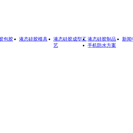
胶包胶
液态硅胶模具
液态硅胶成型工
液态硅胶制品
新闻
艺
手机防水方案