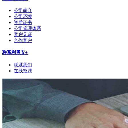
公司简介
公司环境
资质证书
公司管理体系
客户见证
合作客户
联系利勇安
+
联系我们
在线招聘