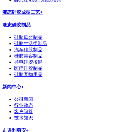
液态硅胶成型工艺
+
液态硅胶制品
+
硅胶母婴制品
硅胶生活类制品
汽车硅胶制品
硅胶美容制品
导电硅胶按键
医疗硅胶制品
硅胶宠物用品
新闻中心
+
公司新闻
行业动态
客户问答
技术知识
走进利勇安
+