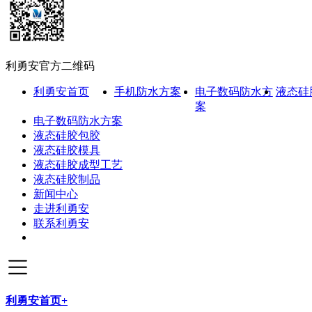
利勇安官方二维码
利勇安首页
手机防水方案
电子数码防水方
液态硅
案
电子数码防水方案
液态硅胶包胶
液态硅胶模具
液态硅胶成型工艺
液态硅胶制品
新闻中心
走进利勇安
联系利勇安
利勇安首页
+