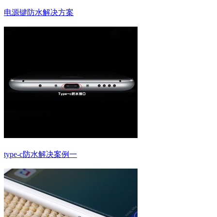
电源键防水解决方案
type-c防水解决案例一