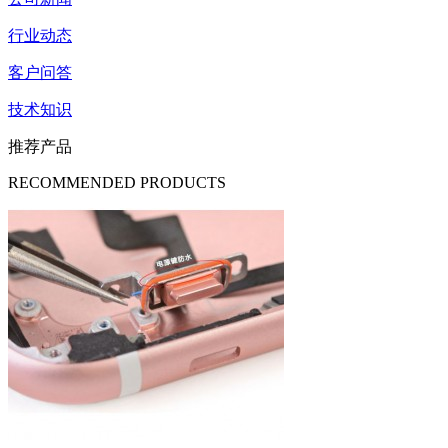
行业动态
客户问答
技术知识
推荐产品
RECOMMENDED PRODUCTS