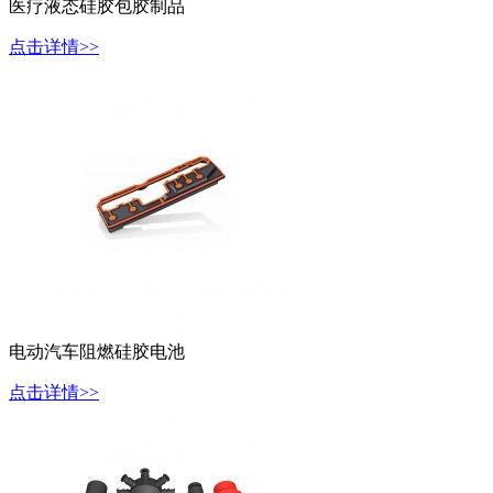
医疗液态硅胶包胶制品
点击详情>>
电动汽车阻燃硅胶电池
点击详情>>