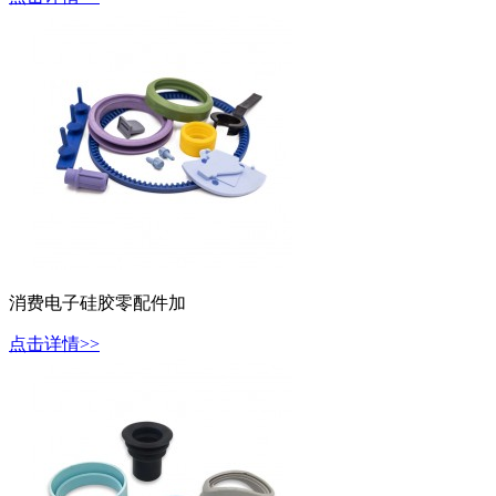
消费电子硅胶零配件加
点击详情>>