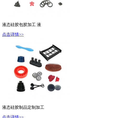
液态硅胶包胶加工 液
点击详情>>
液态硅胶制品定制加工
点击详情>>