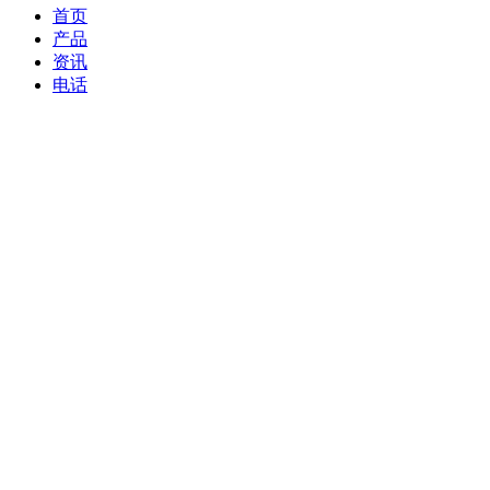
首页
产品
资讯
电话