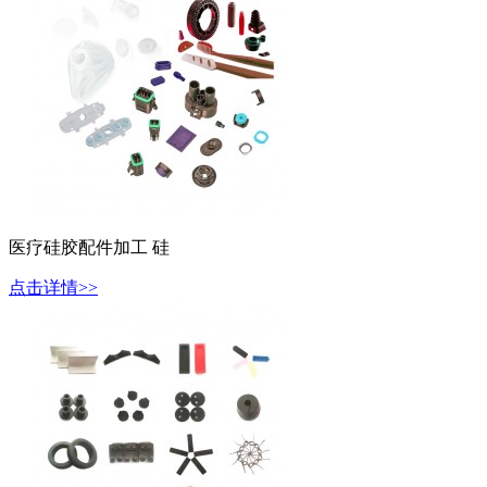
医疗硅胶配件加工 硅
点击详情>>