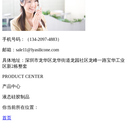
手机号码：（134-2097-4883）
邮箱：sale11@lyasilicone.com
具体地址：深圳市龙华区龙华街道龙园社区龙峰一路宝华工业
区新2栋整套
PRODUCT CENTER
产品中心
液态硅胶制品
你当前所在位置：
首页