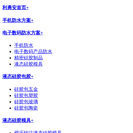
利勇安首页
+
手机防水方案
+
电子数码防水方案
+
手机防水
电子数码产品防水
精密硅胶制品
液态硅胶模具
液态硅胶包胶
+
硅胶包五金
硅胶包塑胶
硅胶包玻璃
硅胶包陶瓷
液态硅胶模具
+
模压转注液态硅胶模具