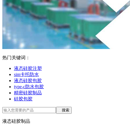
热门关键词：
液态硅胶注塑
sim卡托防水
液态硅胶包胶
type-c防水包胶
精密硅胶制品
硅胶包胶
搜索
液态硅胶制品