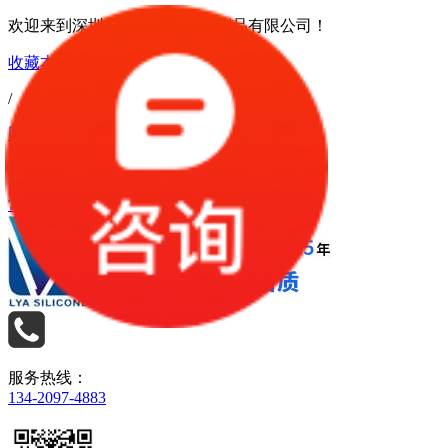
欢迎来到深圳市利勇安硅橡胶制品有限公司！
收藏本站
/
网站地图
/
常见问题
服务热线：
134-2097-4883