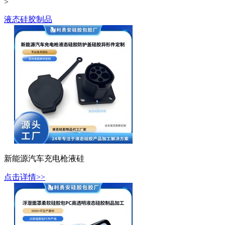
>
液态硅胶制品
新能源汽车充电枪液硅
点击详情>>