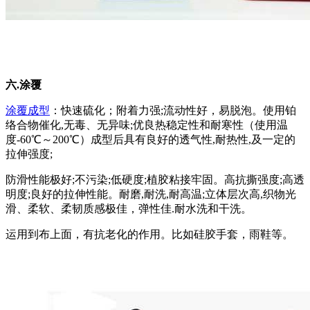
六.涂覆
涂覆成型
：快速硫化；附着力强;流动性好，易脱泡。使用铂
络合物催化,无毒、无异味;优良热稳定性和耐寒性（使用温
度-60℃～200℃）成型后具有良好的透气性,耐热性,及一定的
拉伸强度;
防滑性能极好;不污染;低硬度;植胶粘接牢固。高抗撕强度;高透
明度;良好的拉伸性能。耐磨,耐洗,耐高温;立体层次高,织物光
滑、柔软、柔韧质感极佳，弹性佳.耐水洗和干洗。
运用到布上面，有抗老化的作用。比如硅胶手套，雨鞋等。