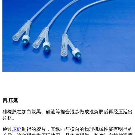
四.压延
硅橡胶在加白炭黑、硅油等捏合混炼做成混炼胶后再经压延出
片材。
通过
压延
制得的胶片，其纵向与横向的物理机械性能有明显的