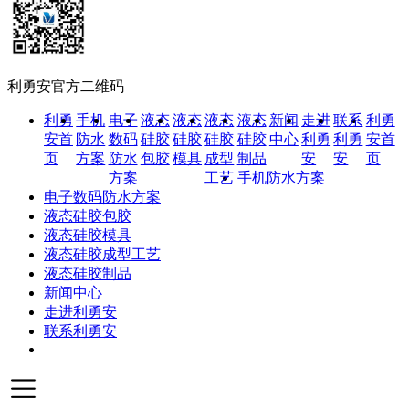
利勇安官方二维码
利勇
手机
电子
液态
液态
液态
液态
新闻
走进
联系
利勇
安首
防水
数码
硅胶
硅胶
硅胶
硅胶
中心
利勇
利勇
安首
页
方案
防水
包胶
模具
成型
制品
安
安
页
方案
工艺
手机防水方案
电子数码防水方案
液态硅胶包胶
液态硅胶模具
液态硅胶成型工艺
液态硅胶制品
新闻中心
走进利勇安
联系利勇安