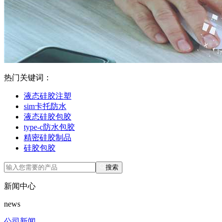
热门关键词：
液态硅胶注塑
sim卡托防水
液态硅胶包胶
type-c防水包胶
精密硅胶制品
硅胶包胶
搜索
新闻中心
news
公司新闻