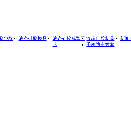
胶包胶
液态硅胶模具
液态硅胶成型工
液态硅胶制品
新闻
艺
手机防水方案