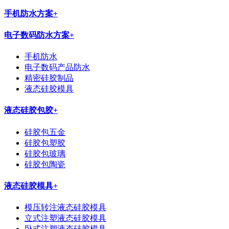
手机防水方案
+
电子数码防水方案
+
手机防水
电子数码产品防水
精密硅胶制品
液态硅胶模具
液态硅胶包胶
+
硅胶包五金
硅胶包塑胶
硅胶包玻璃
硅胶包陶瓷
液态硅胶模具
+
模压转注液态硅胶模具
立式注塑液态硅胶模具
卧式注塑液态硅胶模具