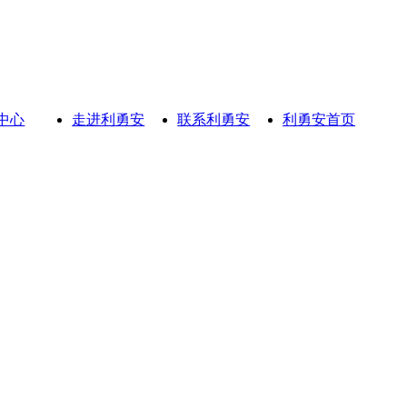
中心
走进利勇安
联系利勇安
利勇安首页